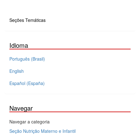
01
Seções Temáticas
Idioma
Português (Brasil)
English
Español (España)
Navegar
Navegar a categoria
Seção Nutrição Materno e Infantil