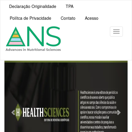
Navegação
Declaração Originalidade
TPA
Principal
Conteúdo
Polítca de Privacidade
Contato
Acesso
principal
Barra
Lateral
Toggle
navigati
Previous
Next