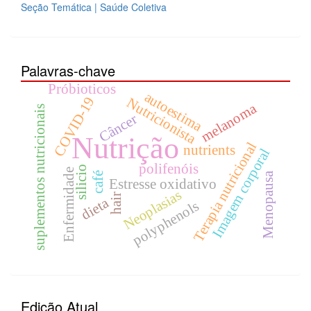
Seção Temática | Saúde Coletiva
Palavras-chave
Próbioticos
autoestima
COVID-19
Nutricionista
melanoma
suplementos nutricionais
Câncer
Nutrição
Terapia nutricional
nutrients
Imagem corporal
polifenóis
silicio
Enfermidade
café
Menopausa
Estresse oxidativo
Neoplasias
hair
dieta
polyphenols
Edição Atual