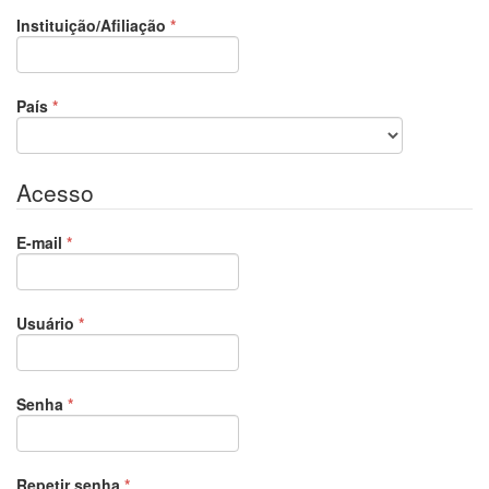
Obrigatório
Instituição/Afiliação
*
Obrigatório
País
*
Acesso
Obrigatório
E-mail
*
Obrigatório
Usuário
*
Obrigatório
Senha
*
Obrigatório
Repetir senha
*