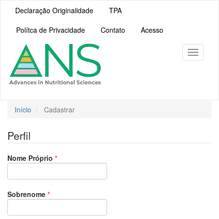
Navegação
Declaração Originalidade
TPA
Principal
Conteúdo
Polítca de Privacidade
Contato
Acesso
principal
Barra
Lateral
Toggle
navigati
Início
Cadastrar
Perfil
Obrigatório
Nome Próprio
*
Obrigatório
Sobrenome
*